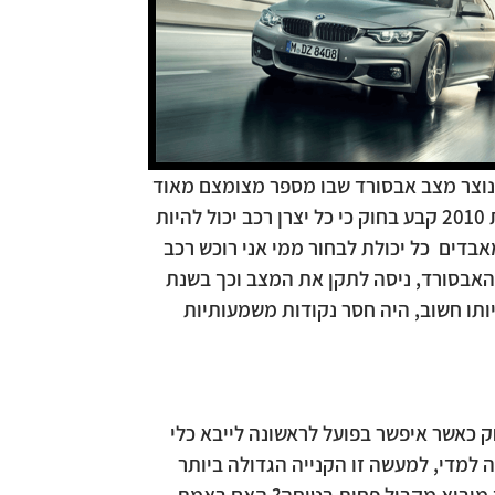
, נוצר מצב אבסורד שבו מספר מצומצם מאוד
של יבואני רכב מחזיק הלכה למעשה ברוב ענף הרכב הישראלי. תחילה, על ידי תמיכת הרגולטור אשר עד לשנת 2010 קבע בחוק כי כל יצרן רכב יכול להיות
מאבדים כל יכולת לבחור ממי אני רוכש רכב
 האבסורד, ניסה לתקן את המצב וכך בשנת
יותו חשוב, היה חסר נקודות משמעותיות
20. החוק שינה למעשה את כללי המשחק כאשר איפשר בפועל לראשונה לייבא כלי
ה למדי, למעשה זו הקנייה הגדולה ביותר