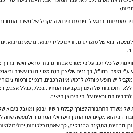
אטיבית אנו נוטים ללכת אל עבר המוכר. אבל האם רכישה של רכ
ריות?
חיב מעט יותר בנוגע לרפורמת היבוא המקביל של משרד התחבורה
מעשה יבוא של מוצרים מקוריים על ידי יבואנים שאינם יבואנים ר
ר.
ויימת של כלי רכב על פי מפרט אבזור מוגדר מראש ואשר בדרך כלל
י היצרן בחו”ל, כך נניח שליצרן דגם מסויים ובו עשרה וריאנטים
מקביל יש חופש מוחלט לרכוש איזה רכבים, דגמים ורמות גימור ע
ללא התערבות של היצרן בקביעת המחיר. בכלל, ככלל אצבע, רכ
רכבים המיובאים על ידי היבואן הישיר.
 של משרד התחבורה לצורך קבלת רישיון יבואן ומוגבל ביבוא של
רה כי הוא מקיים את התקן הישראלי המחמיר ולמעשה שווה ל
מובן מבחינת התקינה ההנדסית, כך שאתם כלקוחות יכולים להיו