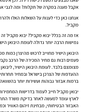
שאנו מבצעים למעט רכישת דירה. לכן אינטו
אקבל מענה במקרה של תקלות? ומה לגבי אח
אנחנו כאן כדי לענות על השאלות האלו ולהר
מקביל.
אז מה זה בכלל יבוא מקביל? יבוא מקביל זה ל
גמישות הרבה יותר גדולה לעומת היבואן הישי
היבואן הישיר מחוייב לרכוש מהיצרן כמות מס
פעמים רבות גם מחיר המכירה של הרכב נקבע ע”
מצומצם בלבד. לעומת היבואן הישיר, ליבואן 
ההעדפות של הצרכן בישראל ובמחיר תחרותי 
ברמות אבזור גבוהות ועשירות יותר בהשוואה ל
יבואן מקביל חייב לעמוד בדרישות המחמירות
לארץ עומד למעשה לאחר בדיקת משרד התחבו
האבזור הבטיחותי, מבחינת זיהום האוויר וכ