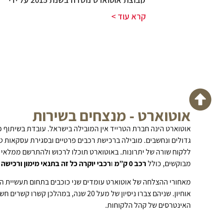
קרא עוד >
אוטוארט - מנצחים בשירות
אוטוארט הינה
חברת הטרייד
אין המובילה בישראל. עובדת בשיתוף פע
גדולים ונחשבים. מובילה ברכישת רכבים פרטיים ובסגירת עסקאות טר
ללקוח שורה של יתרונות. באוטו
ארט תוכלו לרכוש ולהתרשם
ממלאי ע
מבוקשים, כולל
רכב 0 ק”מ
ו
רכבי יוקרה כל זה בתנאי מימון ורכישה 
מאחורי ההצלחה של אוטוארט עומדים שני כוכבים בתחום
תעשיית ה
אוחיון. שניהם צברו ניסיון של מעל 20 שנה, במהלכ
האינטרסים של קהל הלקוחות
.