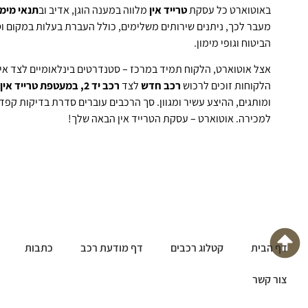
באוטוארט כל עסקת
טרייד אין
מלווה במענה הוגן, אדיב וב
תנאי מימו
מעבר לכך, ניתנים שירותים משלימים, כולל
העברת בעלות במקום וס
הביטוח וגופי מימון.
אצל אוטוארט, הלקוח תמיד במרכז
–
סטנדרטים בינלאומיים לצד א
הלקוחות זוכים לרכוש
רכב חדש
לצד
רכב יד 2, במעטפת טרייד אין
ומותגים, ההיצע עשיר ומגוון. סך הרכבים עוברים סדרת בדיקות קפדנ
למכירה. אוטוארט
–
עסקת הטרייד אין הבאה שלך
!
דף הבית
קטלוג רכבים
דף מודעת רכב
כתבות
צור קשר